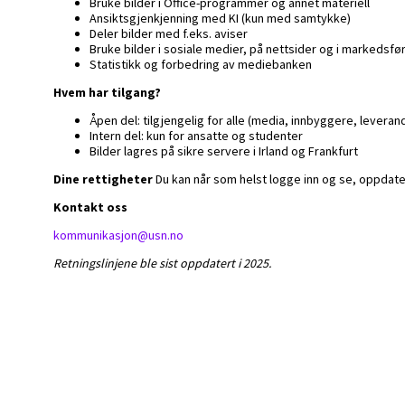
Bruke bilder i Office-programmer og annet materiell
Ansiktsgjenkjenning med KI (kun med samtykke)
Deler bilder med f.eks. aviser
Bruke bilder i sosiale medier, på nettsider og i markedsfør
Statistikk og forbedring av mediebanken
Hvem har tilgang?
Åpen del: tilgjengelig for alle (media, innbyggere, leveran
Intern del: kun for ansatte og studenter
Bilder lagres på sikre servere i Irland og Frankfurt
Dine rettigheter
Du kan når som helst logge inn og se, oppdater
Kontakt oss
kommunikasjon@usn.no
Retningslinjene ble sist oppdatert i 2025.