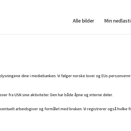
Min nedlast
Alle bilder
plysningene dine i mediebanken. Vi følger norske lover og EUs personvernr
eoer fra USN sine aktiviteter. Den har både åpne og interne deler.
ventuelt arbeidsgiver og formålet med bruken. Vi registrerer også hvilke fil