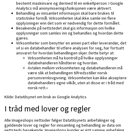
bestemt maskinvare og dermed til en enkeltperson. I Google
Analytics må anonymiseringsfunksjonen være aktivert.
Behandling av innsamlet informasjon skal bare brukes til
statistiske formål. Virksomheten skal ikke samle inn flere
opplysninger enn det som er nødvendig for dette formålet.
Besøkende på nettstedet skal gis informasjon om hvilke
opplysninger som samles inn og behandles og hvordan dette
gjøres.
Virksomheter som benytter en annen part eller leverandør, det
vil si en databehandler til utføre analysen for seg, har fortsatt
ansvaret for hvordan behandlingen skjer. Dette betyr at:
Virksomheten må ha kontroll på hvilke opplysninger
databehandleren håndterer og hvordan.
Avtalen mellom virksomheten og databehandleren må
være slik at behandlingen tilfredsstiller norsk
personvernlovgivning. Virksomheten kan ikke akseptere
databehandlers egne vilkår, uten at disse er i tråd med
norsk rett.»
Kilde: Datatilsynet om bruk av Google Analytics
I tråd med lover og regler
Alle Imageshops nettsider følger Datatilsynets anbefalinger og
gjeldende lover og regler for innsamling og behandling av data om
nettsteds besøkende. Imageshops kunder er gitt samme anbefaling