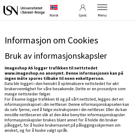
Betingelser
Kontakt oss
Norsk
Gjest
Menu
Informasjon om Cookies
Bruk av informasjonskapsler
Imageshop AS logger trafikken til nettstedet
www.imageshop.no anonymt. Denne informasjonen kan på
ingen måte spores tilbake til noen enkeltperson.
Data blir logget i den hensikt å optimalisere nettstedet for økt
brukervennlighet for våre besøkende. Dette er en prosedyre som
mange nettsteder følger.
For å kunne logge trafikken til og på vårt nettsted, legges det en
informasjonskapsel i din nettleser. Denne informasjonskapselen kan
du selv fjerne, ved å følge instruksjonen i din nettleser. Eller du kan
innstille nettleseren slik at den ikke benytter informasjonskapsler.
Informasjonskapsler brukes blant annet for å holde din bruker
pålogget, for å huske brukernavnet på påloggingsskjermen om
ønsket, og for å huske valgt språk.