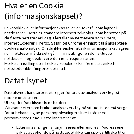
Hva er en Cookie
(informasjonskapsel)?
En «cookie» eller informasjonskapsel er en tekstfil som lagres i
nettleseren. Dette er standard internett-teknologi som benyttes på
de fleste nettsteder i dag. Flertallet av nettlesere som Opera,
Internet Explorer, Firefox, Safari og Chrome er innstilt til å akseptere
cookies automatisk. Om du ikke ønsker at slik informasjon skal lagres
i din nettleser må du selv gå inn i innstillingene i den aktuelle
nettleseren og deaktivere denne funksjonaliteten.
Merk at innstilling uten bruk av «cookies» kan føre til at enkelte
nettsteder ikke fungerer optimalt.
Datatilsynet
Datatilsynet har utarbeidet regler for bruk av analyseverktøy på
norske nettsteder.
Utdrag fra Datatilsynets nettsider:
«Virksomheter som bruker analyseverktøy på sitt nettsted må sørge
for at behandling av personopplysninger skjer i tråd med
personvernreglene. Dette innebærer at:
Etter innsamlingen anonymiseres eller endres IP-adressene
slik at besøkende på nettstedet ikke kan spores tilbake til en