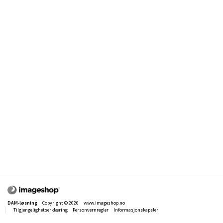
Kommentar:
Send søk
Send e-post med lenke til dette søket
DAM-løsning
Copyright © 2026
www.imageshop.no
Tilgjengelighetserklæring
Personvernregler
Informasjonskapsler